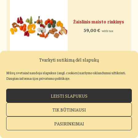
Žaislinis maisto rinkinys
59,00
€
with tax
Tvarkyti sutikimą dėl slapukų
Mūsų svetainė naudoja slapukus (angl. cookies) naršymo sklandumui užtikrinti.
Daugiau informacijos privatumo politikoje.
Arbatos servizo rinkinys
LEISTI SLAPUKUS
15,80
€
with tax
TIK BŪTINIAUSI
PASIRINKIMAI