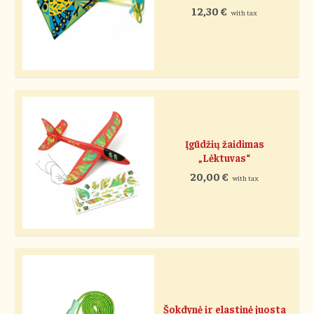
12,30
€
with tax
Įgūdžių žaidimas
„Lėktuvas“
20,00
€
with tax
Šokdynė ir elastinė juosta