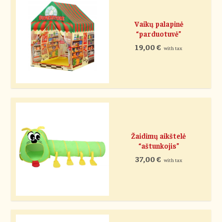
Vaikų palapinė
“parduotuvė”
19,00
€
with tax
Žaidimų aikštelė
“aštunkojis”
37,00
€
with tax