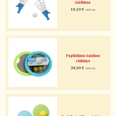
žaidimas
10,10
€
with tax
Paplūdimio žaidimo
rinkinys
24,50
€
with tax