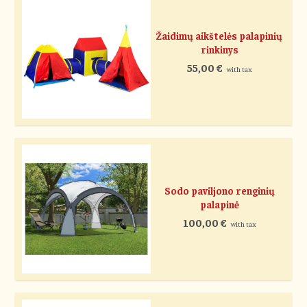
Žaidimų aikštelės palapinių
rinkinys
55,00
€
with tax
Sodo paviljono renginių
palapinė
100,00
€
with tax