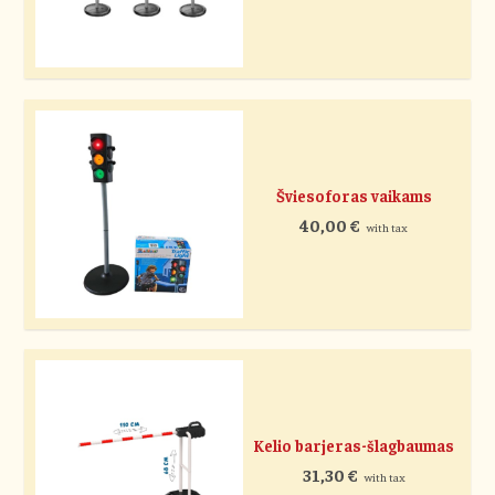
Šviesoforas vaikams
40,00
€
with tax
Kelio barjeras-šlagbaumas
31,30
€
with tax