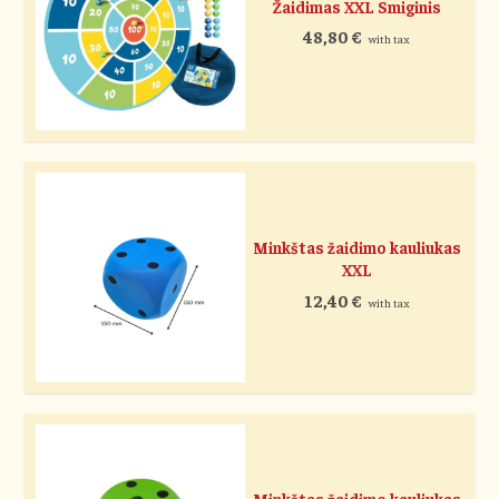
Žaidimas XXL Smiginis
48,80
€
with tax
Minkštas žaidimo kauliukas
XXL
12,40
€
with tax