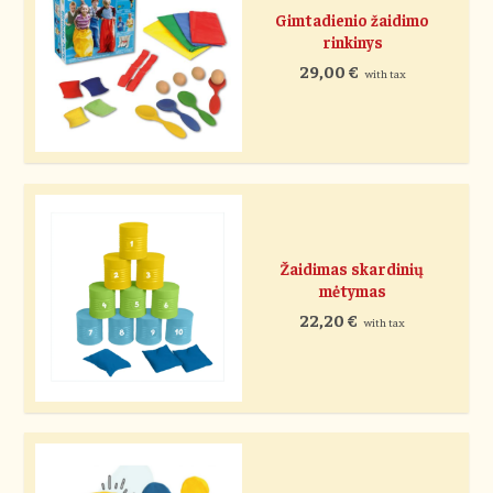
Gimtadienio žaidimo
rinkinys
29,00
€
with tax
Žaidimas skardinių
mėtymas
22,20
€
with tax