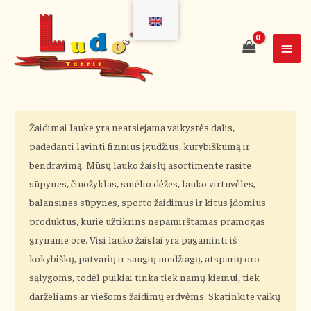
Žaidimai lauke yra neatsiejama vaikystės dalis,
padedanti lavinti fizinius įgūdžius, kūrybiškumą ir
bendravimą. Mūsų lauko žaislų asortimente rasite
sūpynes, čiuožyklas, smėlio dėžes, lauko virtuvėles,
balansines sūpynes, sporto žaidimus ir kitus įdomius
produktus, kurie užtikrins nepamirštamas pramogas
gryname ore. Visi lauko žaislai yra pagaminti iš
kokybiškų, patvarių ir saugių medžiagų, atsparių oro
sąlygoms, todėl puikiai tinka tiek namų kiemui, tiek
darželiams ar viešoms žaidimų erdvėms. Skatinkite vaikų