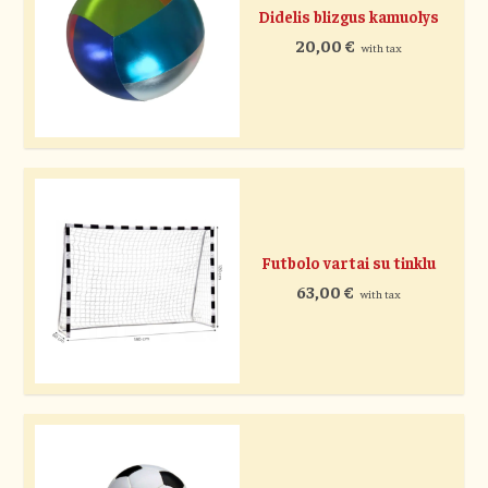
Didelis blizgus kamuolys
20,00
€
with tax
Futbolo vartai su tinklu
63,00
€
with tax