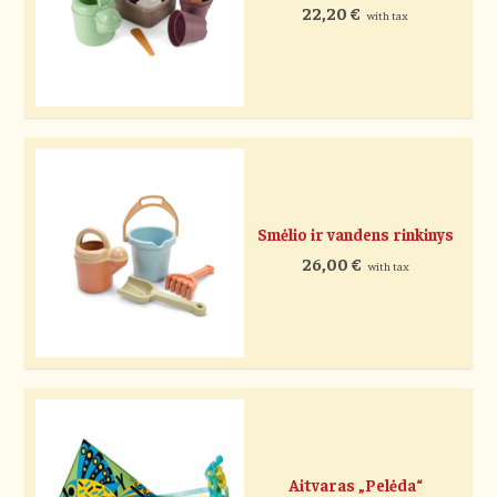
22,20
€
with tax
Smėlio ir vandens rinkinys
26,00
€
with tax
Aitvaras „Pelėda“