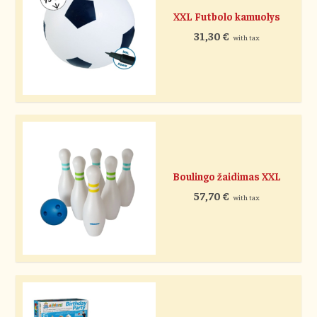
XXL Futbolo kamuolys
31,30
€
with tax
Boulingo žaidimas XXL
57,70
€
with tax