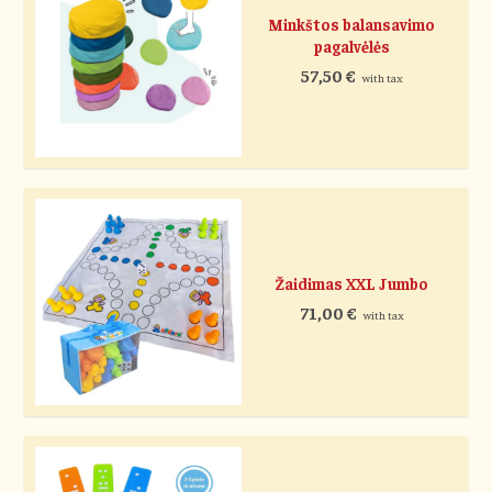
Minkštos balansavimo
pagalvėlės
57,50
€
with tax
Žaidimas XXL Jumbo
71,00
€
with tax