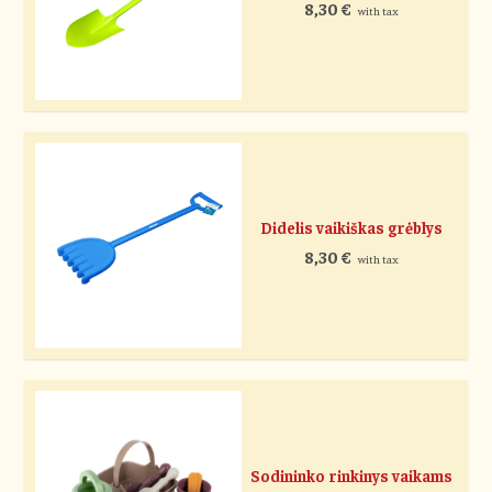
8,30
€
with tax
Didelis vaikiškas grėblys
8,30
€
with tax
Sodininko rinkinys vaikams