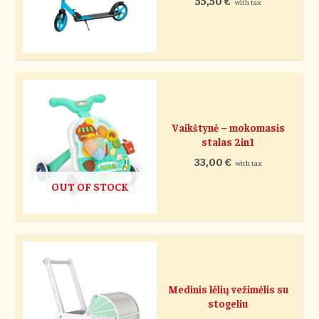
55,50
€
with tax
Vaikštynė – mokomasis
stalas 2in1
33,00
€
with tax
OUT OF STOCK
Medinis lėlių vežimėlis su
stogeliu