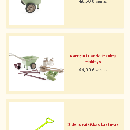
46,50
€
with tax
Karučio ir sodo įrankių
rinkinys
86,00
€
with tax
Didelis vaikiškas kastuvas