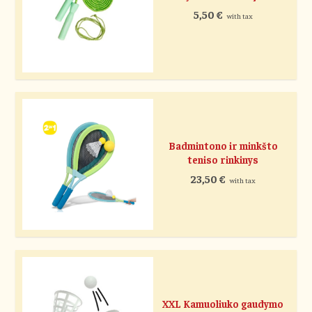
5,50
€
with tax
Badmintono ir minkšto
teniso rinkinys
23,50
€
with tax
XXL Kamuoliuko gaudymo