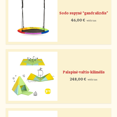
Sodo supynė “gandralizdis”
46,00
€
with tax
Palapinė-valtis-kilimėlis
248,00
€
with tax