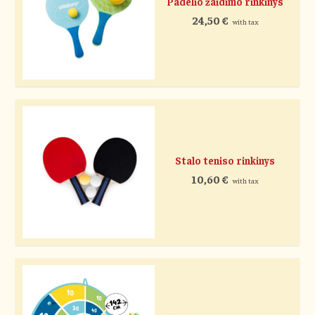
Padelio žaidimo rinkinys
24,50
€
with tax
Stalo teniso rinkinys
10,60
€
with tax