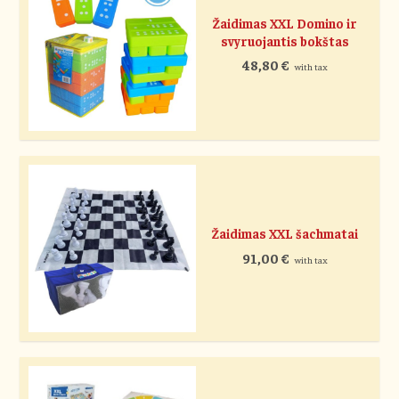
Žaidimas XXL Domino ir
svyruojantis bokštas
48,80
€
with tax
Žaidimas XXL šachmatai
91,00
€
with tax