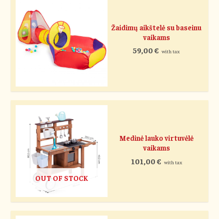
Žaidimų aikštelė su baseinu
vaikams
59,00
€
with tax
Medinė lauko virtuvėlė
vaikams
101,00
€
with tax
OUT OF STOCK