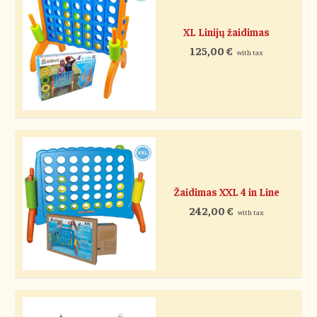
XL Linijų žaidimas
125,00
€
with tax
Žaidimas XXL 4 in Line
242,00
€
with tax