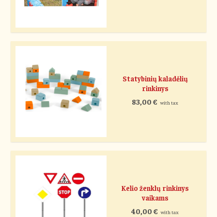
Statybinių kaladėlių
rinkinys
83,00
€
with tax
Kelio ženklų rinkinys
vaikams
40,00
€
with tax