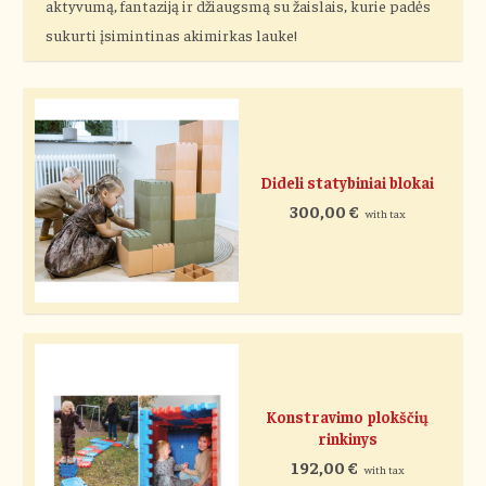
aktyvumą, fantaziją ir džiaugsmą su žaislais, kurie padės
sukurti įsimintinas akimirkas lauke!
Dideli statybiniai blokai
300,00
€
with tax
Konstravimo plokščių
rinkinys
192,00
€
with tax