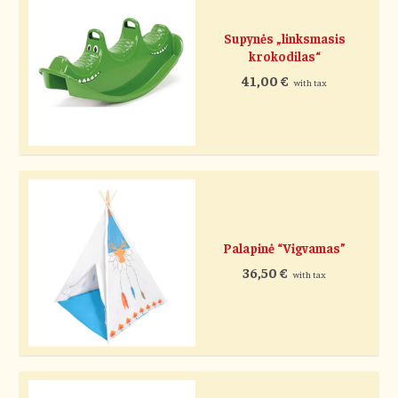
Supynės „linksmasis
krokodilas“
41,00
€
with tax
Palapinė “Vigvamas”
36,50
€
with tax