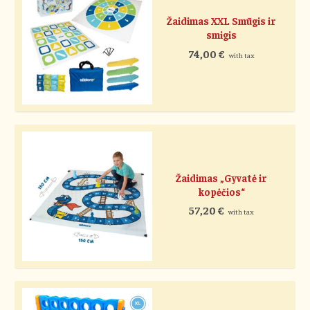
Žaidimas XXL Smūgis ir
smigis
74,00
€
with tax
Žaidimas „Gyvatė ir
kopėčios“
57,20
€
with tax