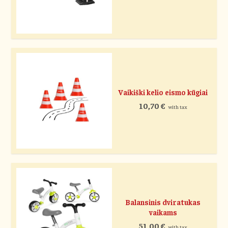
Vaikiški kelio eismo kūgiai
10,70
€
with tax
Balansinis dviratukas
vaikams
51,00
€
with tax