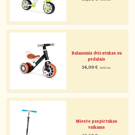
Balansinis dviratukas su
pedalais
54,00
€
with tax
Miesto paspirtukas
vaikams