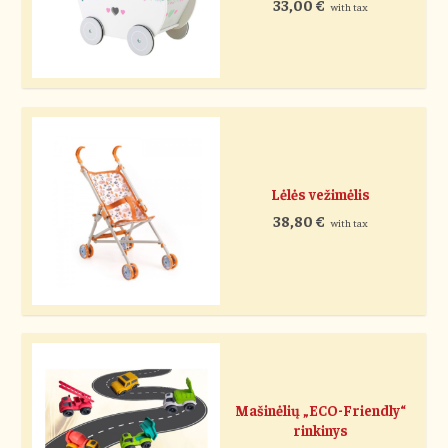
33,00
€
with tax
Lėlės vežimėlis
38,80
€
with tax
Mašinėlių „ECO-Friendly“
rinkinys