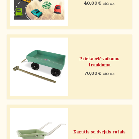
40,00
€
with tax
Priekabėlė vaikams
traukiama
70,00
€
with tax
Karutis su dvejais ratais