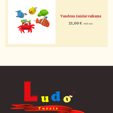
Vandens žaislai vaikams
21,00
€
with tax