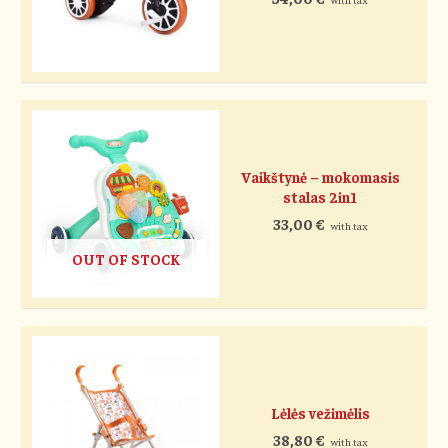
Vaikštynė – mokomasis
stalas 2in1
33,00
€
with tax
OUT OF STOCK
Lėlės vežimėlis
38,80
€
with tax