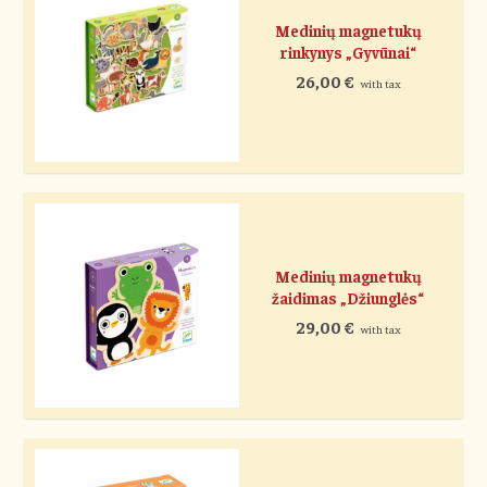
Medinių magnetukų
rinkynys „Gyvūnai“
26,00
€
with tax
Medinių magnetukų
žaidimas „Džiunglės“
29,00
€
with tax