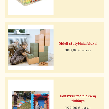
Dideli statybiniai blokai
300,00
€
with tax
Konstravimo plokščių
rinkinys
192,00
€
with tax