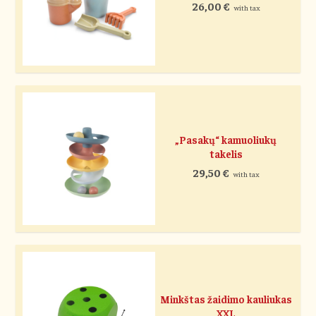
26,00
€
with tax
„Pasakų“ kamuoliukų
takelis
29,50
€
with tax
Minkštas žaidimo kauliukas
XXL