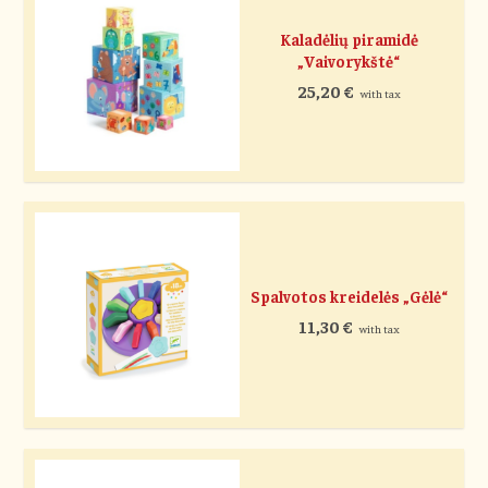
Kaladėlių piramidė
„Vaivorykštė“
25,20
€
with tax
Spalvotos kreidelės „Gėlė“
11,30
€
with tax