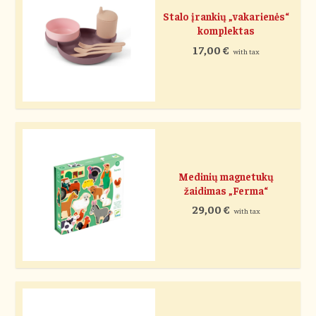
Stalo įrankių „vakarienės“
komplektas
17,00
€
with tax
Medinių magnetukų
žaidimas „Ferma“
29,00
€
with tax