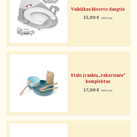
Vaikiškas klozeto dangtis
15,00
€
with tax
Stalo įrankių „vakarienės“
komplektas
17,00
€
with tax