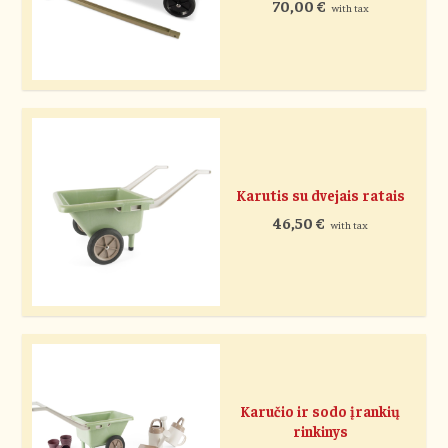
70,00
€
with tax
Karutis su dvejais ratais
46,50
€
with tax
Karučio ir sodo įrankių
rinkinys