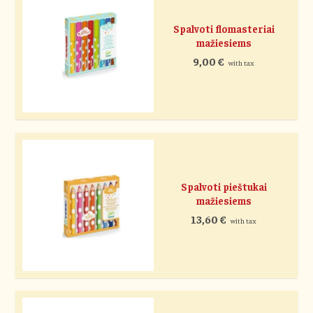
Spalvoti flomasteriai
mažiesiems
9,00
€
with tax
Spalvoti pieštukai
mažiesiems
13,60
€
with tax