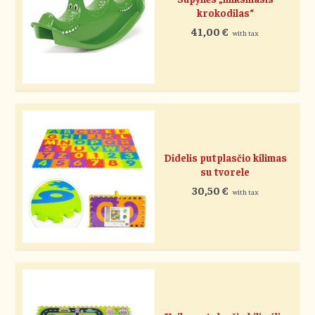
krokodilas“
41,00
€
with tax
Didelis putplasčio kilimas
su tvorele
30,50
€
with tax