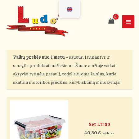
Vaikų prekės nuo 1 metų
– saugūs, lavinantys ir
smagūs produktai mažiesiems. Šiame amžiuje vaikai
aktyviai tyrinėja pasaulį, todėl siūlome žaislus, kurie
skatina motorikos įgūdžius, kūrybiškumą ir mokymąsi.
Set LT180
40,50
€
with tax