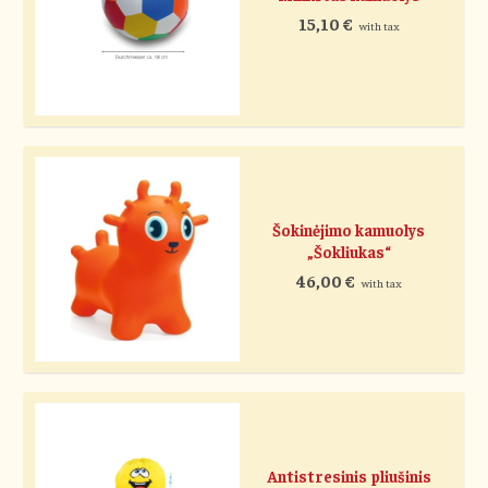
15,10
€
with tax
Šokinėjimo kamuolys
„Šokliukas“
46,00
€
with tax
Antistresinis pliušinis