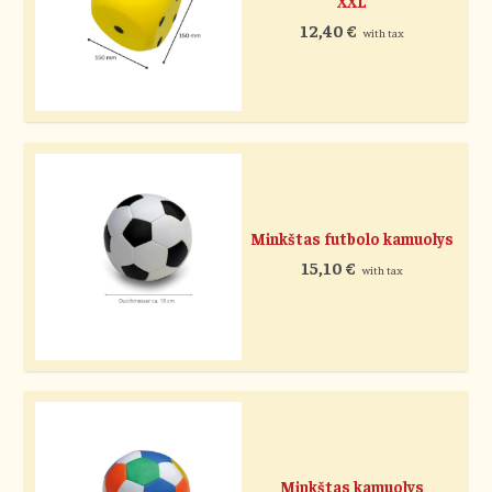
XXL
12,40
€
with tax
Minkštas futbolo kamuolys
15,10
€
with tax
Minkštas kamuolys