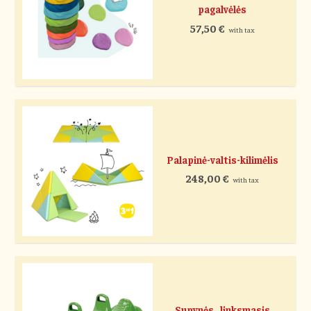
pagalvėlės
57,50
€
with tax
Palapinė-valtis-kilimėlis
248,00
€
with tax
Supynės „linksmasis