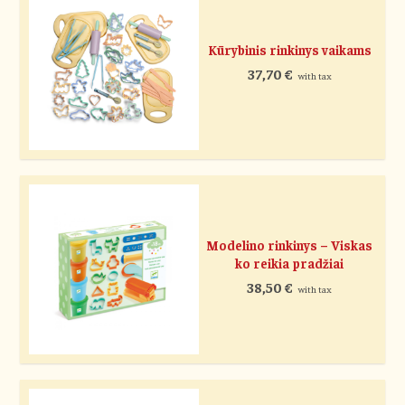
Kūrybinis rinkinys vaikams
37,70
€
with tax
Modelino rinkinys – Viskas
ko reikia pradžiai
38,50
€
with tax