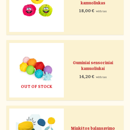
kamuoliukas
18,00
€
with tax
Guminiai sensoriniai
kamuoliukai
14,20
€
with tax
OUT OF STOCK
Minkštos balansavimo