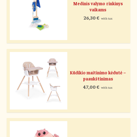
Medinis valymo rinkinys
vaikams
26,30
€
with tax
Kūdikio maitinimo kėdutė –
paaukštinimas
47,00
€
with tax