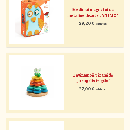
Mediniai magnetai su
metaline dėžute „ANIMO“
29,20
€
with tax
Lavinamoji piramidė
„Drugelis ir gėlė“
27,00
€
with tax