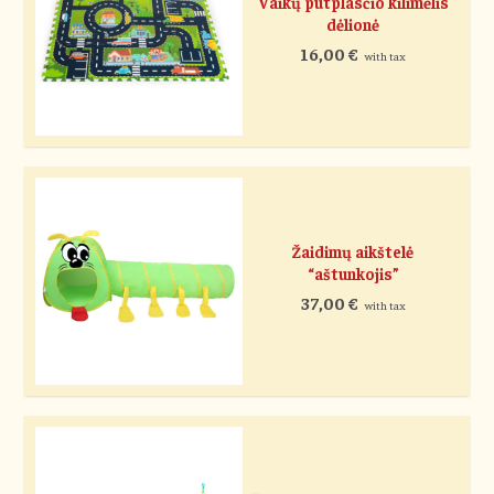
Vaikų putplasčio kilimėlis
dėlionė
16,00
€
with tax
Žaidimų aikštelė
“aštunkojis”
37,00
€
with tax