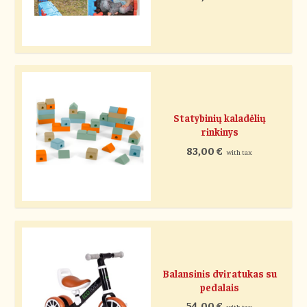
Statybinių kaladėlių
rinkinys
83,00
€
with tax
Balansinis dviratukas su
pedalais
54,00
€
with tax