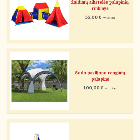
Žaidimų aikštelės palapinių
rinkinys
55,00
€
with tax
Sodo paviljono renginių
palapinė
100,00
€
with tax