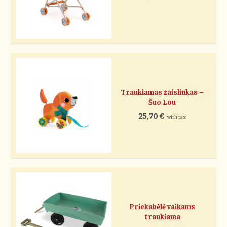
Traukiamas žaisliukas –
Šuo Lou
25,70
€
with tax
Priekabėlė vaikams
traukiama