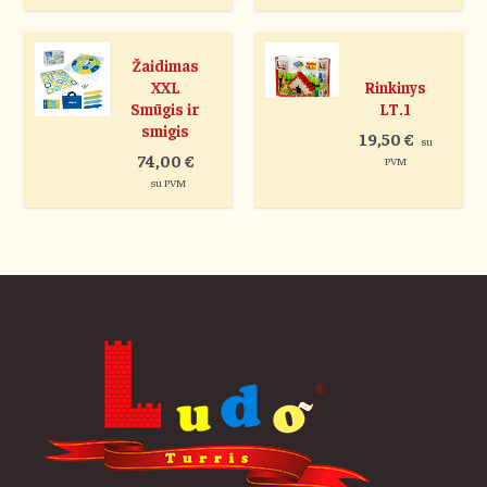
Žaidimas
XXL
Rinkinys
Smūgis ir
LT.1
smigis
19,50
€
su
74,00
€
PVM
su PVM