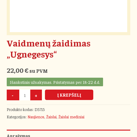
Vaidmenų žaidimas
„Ugnegesys“
22,00
€
su PVM
Išankstinis užsakymas. Pristatymas per 18-22 d.d.
-
+
Į KREPŠELĮ
Produkto kodas:
D5715
Kategorijos:
Naujienos
,
Žaislai
,
Žaislai mediniai
Aprašymas