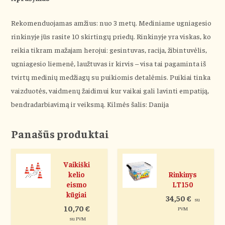
Rekomenduojamas amžius: nuo 3 metų. Mediniame ugniagesio
rinkinyje jūs rasite 10 skirtingų priedų. Rinkinyje yra viskas, ko
reikia tikram mažajam herojui: gesintuvas, racija, žibintuvėlis,
ugniagesio liemenė, laužtuvas ir kirvis – visa tai pagaminta iš
tvirtų medinių medžiagų su puikiomis detalėmis. Puikiai tinka
vaizduotės, vaidmenų žaidimui kur vaikai gali lavinti empatiją,
bendradarbiavimą ir veiksmą. Kilmės šalis: Danija
Panašūs produktai
Vaikiški
kelio
Rinkinys
eismo
LT150
kūgiai
34,50
€
su
10,70
€
PVM
su PVM