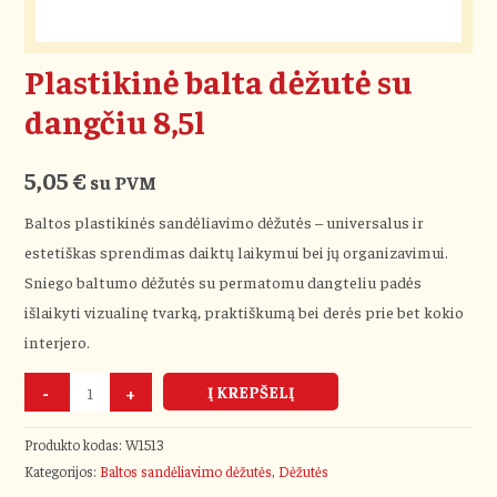
Plastikinė balta dėžutė su
dangčiu 8,5l
5,05
€
su PVM
Baltos plastikinės sandėliavimo dėžutės – universalus ir
estetiškas sprendimas daiktų laikymui bei jų organizavimui.
Sniego baltumo dėžutės su permatomu dangteliu padės
išlaikyti vizualinę tvarką, praktiškumą bei derės prie bet kokio
interjero.
-
+
Į KREPŠELĮ
Produkto kodas:
W1513
Kategorijos:
Baltos sandėliavimo dėžutės
,
Dėžutės