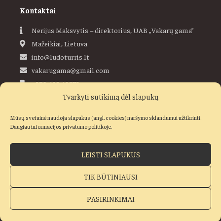
Kontaktai
Nerijus Maksvytis – direktorius, UAB „Vakarų gama”
Mažeikiai, Lietuva
info@ludoturris.lt
vakarugama@gmail.com
+370 685 40773
Tvarkyti sutikimą dėl slapukų
Ludoturris
Mūsų svetainė naudoja slapukus (angl. cookies) naršymo sklandumui užtikrinti.
Daugiau informacijos privatumo politikoje.
LEISTI SLAPUKUS
Visos teisės saugomos © 2019–2026 Ludo Turris, UAB „Vakarų
gama“
TIK BŪTINIAUSI
Pirkimo taisyklės
Privatumo ir slapukų politika
PASIRINKIMAI