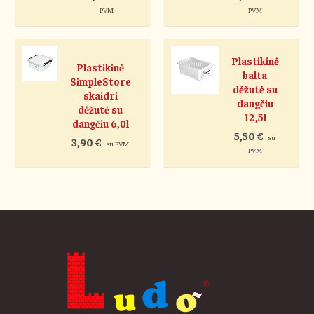
PVM
PVM
Plastikinė
Plastikinė
balta
SimpleStore
dėžutė su
skaidri
dangčiu
dėžutė su
12,5l
dangčiu 6,0l
5,50
€
su
3,90
€
su PVM
PVM