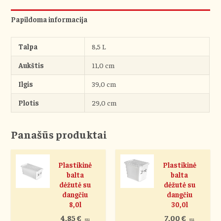
Papildoma informacija
Talpa
8,5 L
Aukštis
11,0 cm
Ilgis
39,0 cm
Plotis
29,0 cm
Panašūs produktai
Plastikinė
Plastikinė
balta
balta
dėžutė su
dėžutė su
dangčiu
dangčiu
8,0l
30,0l
4,85
€
7,00
€
su
su