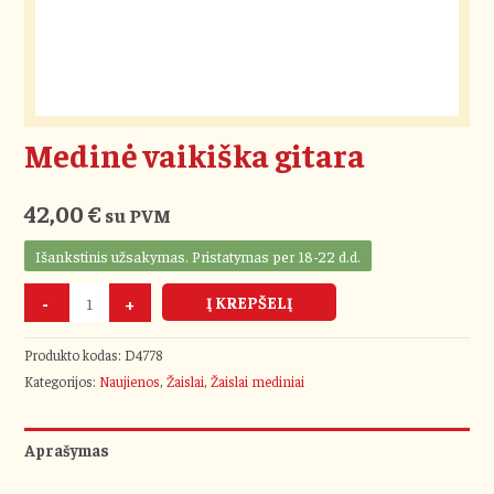
Medinė vaikiška gitara
42,00
€
su PVM
Išankstinis užsakymas. Pristatymas per 18-22 d.d.
-
+
Į KREPŠELĮ
Produkto kodas:
D4778
Kategorijos:
Naujienos
,
Žaislai
,
Žaislai mediniai
Aprašymas