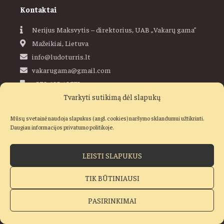
Kontaktai
Nerijus Maksvytis – direktorius, UAB „Vakarų gama”
Mažeikiai, Lietuva
info@ludoturris.lt
vakarugama@gmail.com
+370 685 40773
Tvarkyti sutikimą dėl slapukų
Ludoturris
Mūsų svetainė naudoja slapukus (angl. cookies) naršymo sklandumui užtikrinti.
Daugiau informacijos privatumo politikoje.
LEISTI SLAPUKUS
Visos teisės saugomos © 2019–2026 Ludo Turris, UAB „Vakarų
gama“
TIK BŪTINIAUSI
Pirkimo taisyklės
Privatumo ir slapukų politika
PASIRINKIMAI