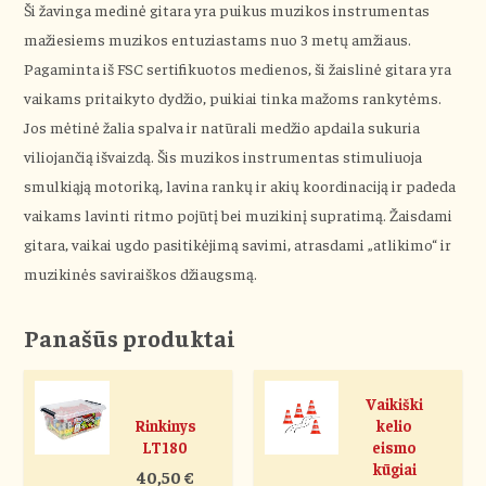
Ši žavinga medinė gitara yra puikus muzikos instrumentas
mažiesiems muzikos entuziastams nuo 3 metų amžiaus.
Pagaminta iš FSC sertifikuotos medienos, ši žaislinė gitara yra
vaikams pritaikyto dydžio, puikiai tinka mažoms rankytėms.
Jos mėtinė žalia spalva ir natūrali medžio apdaila sukuria
viliojančią išvaizdą. Šis muzikos instrumentas stimuliuoja
smulkiąją motoriką, lavina rankų ir akių koordinaciją ir padeda
vaikams lavinti ritmo pojūtį bei muzikinį supratimą. Žaisdami
gitara, vaikai ugdo pasitikėjimą savimi, atrasdami „atlikimo“ ir
muzikinės saviraiškos džiaugsmą.
Panašūs produktai
Vaikiški
Rinkinys
kelio
LT180
eismo
kūgiai
40,50
€