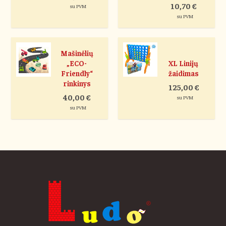
10,70
€
su PVM
su PVM
Mašinėlių
„ECO-
XL Linijų
Friendly“
žaidimas
rinkinys
125,00
€
40,00
€
su PVM
su PVM