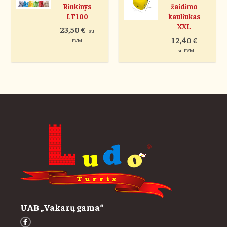
Rinkinys
žaidimo
LT100
kauliukas
XXL
23,50
€
su
12,40
€
PVM
su PVM
UAB „Vakarų gama“