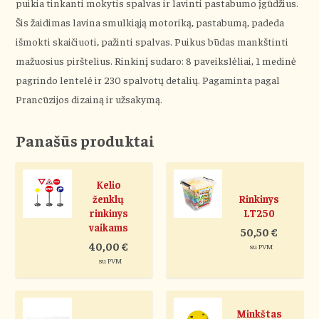
puikia tinkanti mokytis spalvas ir lavinti pastabumo įgūdžius.
Šis žaidimas lavina smulkiąją motoriką, pastabumą, padeda
išmokti skaičiuoti, pažinti spalvas. Puikus būdas mankštinti
mažuosius pirštelius. Rinkinį sudaro: 8 paveikslėliai, 1 medinė
pagrindo lentelė ir 230 spalvotų detalių. Pagaminta pagal
Prancūzijos dizainą ir užsakymą.
Panašūs produktai
Kelio
ženklų
Rinkinys
rinkinys
LT250
vaikams
50,50
€
40,00
€
su PVM
su PVM
Minkštas