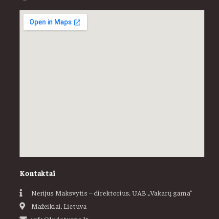
Kontaktai
Nerijus Maksvytis – direktorius, UAB „Vakarų gama”
Mažeikiai, Lietuva
info@ludoturris.lt