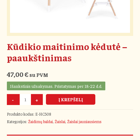
Kūdikio maitinimo kėdutė –
paaukštinimas
47,00
€
su PVM
Išankstinis užsakymas. Pristatymas per 18-22 d.d.
-
+
Į KREPŠELĮ
Produkto kodas:
E-HC508
Kategorijos:
Žaidimų baldai
,
Žaislai
,
Žaislai jauniausiems