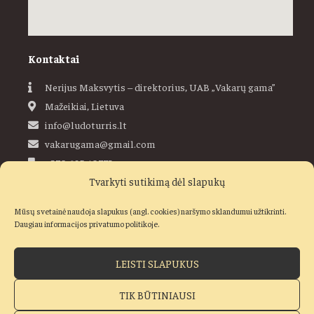
Kontaktai
Nerijus Maksvytis – direktorius, UAB „Vakarų gama”
Mažeikiai, Lietuva
info@ludoturris.lt
vakarugama@gmail.com
+370 685 40773
Tvarkyti sutikimą dėl slapukų
Ludoturris
Mūsų svetainė naudoja slapukus (angl. cookies) naršymo sklandumui užtikrinti.
Daugiau informacijos privatumo politikoje.
LEISTI SLAPUKUS
Visos teisės saugomos © 2019–2026 Ludo Turris, UAB „Vakarų
gama“
TIK BŪTINIAUSI