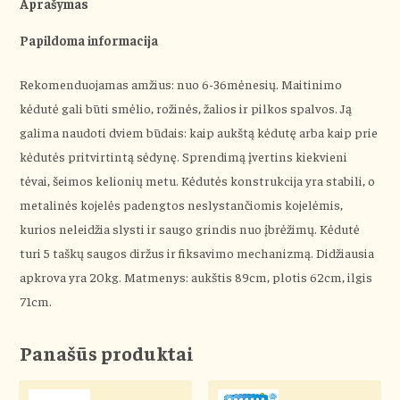
Aprašymas
Papildoma informacija
Rekomenduojamas amžius: nuo 6-36mėnesių. Maitinimo
kėdutė gali būti smėlio, rožinės, žalios ir pilkos spalvos. Ją
galima naudoti dviem būdais: kaip aukštą kėdutę arba kaip prie
kėdutės pritvirtintą sėdynę. Sprendimą įvertins kiekvieni
tėvai, šeimos kelionių metu. Kėdutės konstrukcija yra stabili, o
metalinės kojelės padengtos neslystančiomis kojelėmis,
kurios neleidžia slysti ir saugo grindis nuo įbrėžimų. Kėdutė
turi 5 taškų saugos diržus ir fiksavimo mechanizmą. Didžiausia
apkrova yra 20kg. Matmenys: aukštis 89cm, plotis 62cm, ilgis
71cm.
Panašūs produktai