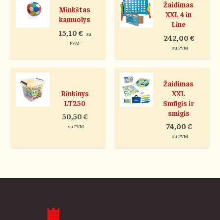
Žaidimas
Minkštas
XXL 4 in
kamuolys
Line
15,10
€
su
242,00
€
PVM
su PVM
Žaidimas
Rinkinys
XXL
LT250
Smūgis ir
smigis
50,50
€
74,00
€
su PVM
su PVM