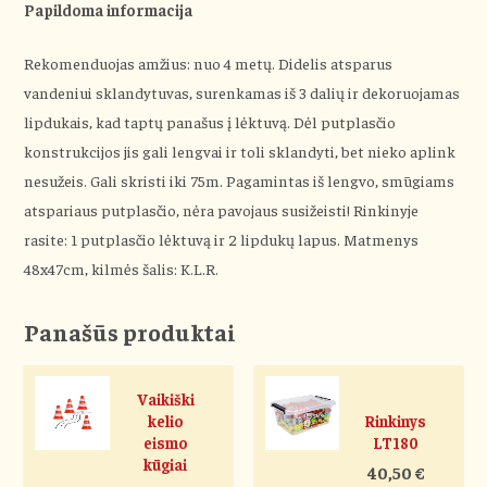
Papildoma informacija
Rekomenduojas amžius: nuo 4 metų. Didelis atsparus
vandeniui sklandytuvas, surenkamas iš 3 dalių ir dekoruojamas
lipdukais, kad taptų panašus į lėktuvą. Dėl putplasčio
konstrukcijos jis gali lengvai ir toli sklandyti, bet nieko aplink
nesužeis. Gali skristi iki 75m. Pagamintas iš lengvo, smūgiams
atspariaus putplasčio, nėra pavojaus susižeisti! Rinkinyje
rasite: 1 putplasčio lėktuvą ir 2 lipdukų lapus. Matmenys
48x47cm, kilmės šalis: K.L.R.
Panašūs produktai
Vaikiški
kelio
Rinkinys
eismo
LT180
kūgiai
40,50
€