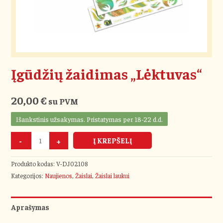
Įgūdžių žaidimas „Lėktuvas“
20,00
€
su PVM
Išankstinis užsakymas. Pristatymas per 18-22 d.d.
-
+
Į KREPŠELĮ
Produkto kodas:
V-DJ02108
Kategorijos:
Naujienos
,
Žaislai
,
Žaislai laukui
Aprašymas