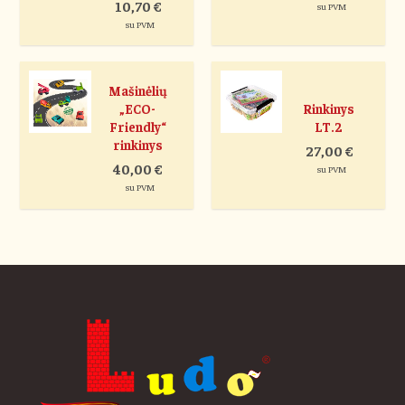
10,70
€
su PVM
su PVM
Mašinėlių
„ECO-
Rinkinys
Friendly“
LT.2
rinkinys
27,00
€
40,00
€
su PVM
su PVM