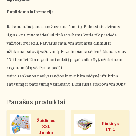
Papildoma informacija
Rekomenduojamas amžius: nuo 3 metų. Balansinis dviratis
ilgis 67x31x48cm idealiai tinka vaikams kurie tik pradeda
važiuoti dviračiu. Patvarūs ratai yra atsparūs dilimui ir
užtikrina patogų važiavimą. Reguliuojama sėdynė (diapazonas
33-41cm leidžia reguliuoti aukštį pagal vaiko ūgį, užtikrinant
ergonomišką sėdėjimo padėtį.
Vairo rankenos neslystančios ir minkšta sėdynė užtikrina
saugumą ir patogumą važinėjant. Didžiausia apkrova yra 30kg.
Panašūs produktai
Žaidimas
Rinkinys
XXL
LT.2
Jumbo