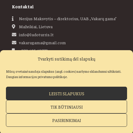
Kontaktai
Nerijus Maksvytis – direktorius, UAB „Vakarų gama”
Mažeikiai, Lietuva
info@ludoturris.lt
vakarugama@gmail.com
+370 685 40773
Tvarkyti sutikimą dėl slapukų
Ludoturris
Mūsų svetainė naudoja slapukus (angl. cookies) naršymo sklandumui užtikrinti.
Daugiau informacijos privatumo politikoje.
LEISTI SLAPUKUS
Visos teisės saugomos © 2019–2026 Ludo Turris, UAB „Vakarų
gama“
TIK BŪTINIAUSI
Pirkimo taisyklės
Privatumo ir slapukų politika
PASIRINKIMAI