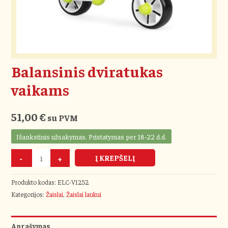
Balansinis dviratukas
vaikams
51,00
€
su PVM
Išankstinis užsakymas. Pristatymas per 18-22 d.d.
-
+
Į KREPŠELĮ
Produkto kodas:
ELC-V1252
Kategorijos:
Žaislai
,
Žaislai laukui
Aprašymas