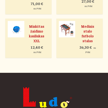
27,00
€
71,00
€
su PVM
su PVM
Minkštas
Medinis
žaidimo
stalo
kauliukas
futbolo
XXL
stalas
12,40
€
36,30
€
su
su PVM
PVM